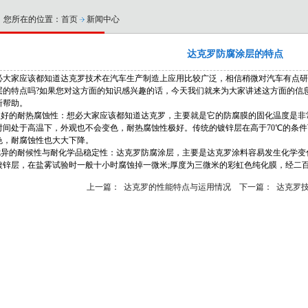
您所在的位置：
首页
新闻中心
达克罗防腐涂层的特点
必大家应该都知道达克罗技术在汽车生产制造上应用比较广泛，相信稍微对汽车有点研
层的特点吗?如果您对这方面的知识感兴趣的话，今天我们就来为大家讲述这方面的信
所帮助。
.极好的耐热腐蚀性：想必大家应该都知道达克罗，主要就是它的防腐膜的固化温度是
时间处于高温下，外观也不会变色，耐热腐蚀性极好。传统的镀锌层在高于70℃的条件下，
色，耐腐蚀性也大大下降。
.优异的耐候性与耐化学品稳定性：达克罗防腐涂层，主要是达克罗涂料容易发生化学
镀锌层，在盐雾试验时一般十小时腐蚀掉一微米;厚度为三微米的彩虹色纯化膜，经二
上一篇： 达克罗的性能特点与运用情况
下一篇： 达克罗